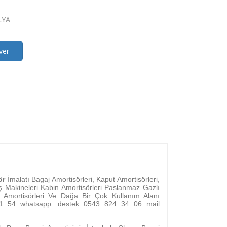
LYA
ver
ö
r
İmalatı Bagaj Amortis
ö
rleri, Kaput Amortis
ö
rleri,
 İş Makineleri Kabin Amortis
ör
leri Paslanmaz Gazlı
 Amortis
ö
rleri Ve Dağa Bir
Ç
ok Kullanım Alanı
1 11 54 whatsapp: destek 0543 824 34 06 mail