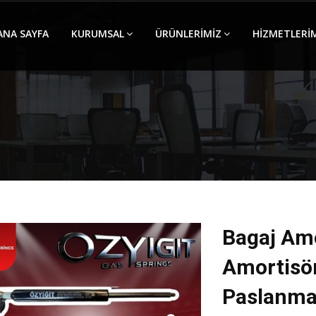
ANA SAYFA
KURUMSAL
ÜRÜNLERİMİZ
HİZMETLERİ
Bagaj Am
Amortisör
Paslanma