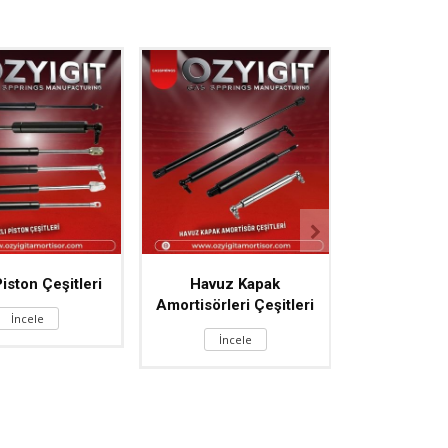
Piston Çeşitleri
Havuz Kapak
Lift Gazlı
Amortisörleri Çeşitleri
Çeşit
İncele
İncele
İnc