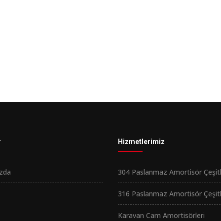
r
Hizmetlerimiz
zda
304 Paslanmaz Amortisör Çeşitl
316 Paslanmaz Amortisör Çeşitl
Karavan Cam Amortisörleri