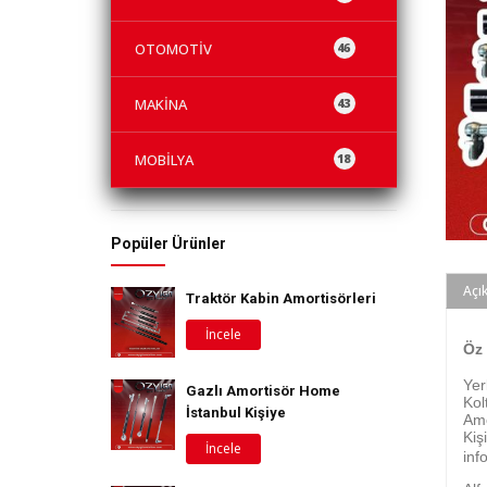
OTOMOTİV
46
MAKİNA
43
MOBİLYA
18
Popüler Ürünler
Açı
Traktör Kabin Amortisörleri
İncele
Ö
z
Yer
Gazlı Amortisör Home
Kol
İstanbul Kişiye
Amo
Ki
İncele
inf