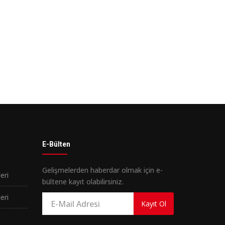
E-Bülten
Gelişmelerden haberdar olmak için e-
eri
bültene kayıt olabilirsiniz.
eri
Kayıt Ol