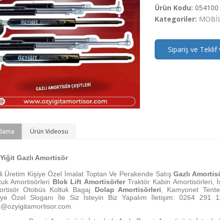
Ürün Kodu:
054100
Kategoriler:
MOBİ
Sipariş ve Teklif 
klama
Ürün Videosu
 Yiğit Gazlı Amortis
ö
r
li
Ü
retim Kişiye
Ö
zel İmalat Toptan Ve Perakende Satış
Gazlı Amortis
tuk Amortis
ö
rleri
Blok Lift Amortis
ö
rler
Trakt
ö
r Kabin Amortis
ö
rleri,
rtis
ö
r Otob
ü
s Koltuk Bagaj
Dolap Amortis
ö
rleri
, Kamyonet Tente
şiye
Ö
zel Sloganı İle Siz İsteyin Biz Yapalım İletişim: 0264 29
o@ozyigitamortisor.com