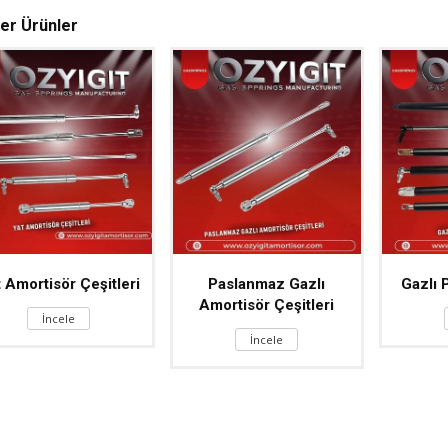
er Ürünler
 Amortisör Çeşitleri
Paslanmaz Gazlı
Gazlı 
Amortisör Çeşitleri
İncele
İncele