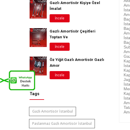
Alf
Gazlı Amortisör Kişiye Özel
Amo
İmalat
İst
Amo
İncele
Bag
İst
Bag
Gazlı Amortisör Çeşitleri
Amo
Toptan Ve
İst
Bag
İncele
Sub
Amo
Gaz
Öz Yiğit Gazlı Amortisör Gazlı
Kap
İst
Amor
Kap
Kap
İncele
Jag
İst
Mer
Kap
Tags
İst
Amo
Tat
Gazlı Amortisör İstanbul
Amo
Paslanmaz Gazlı Amortisör İstanbul