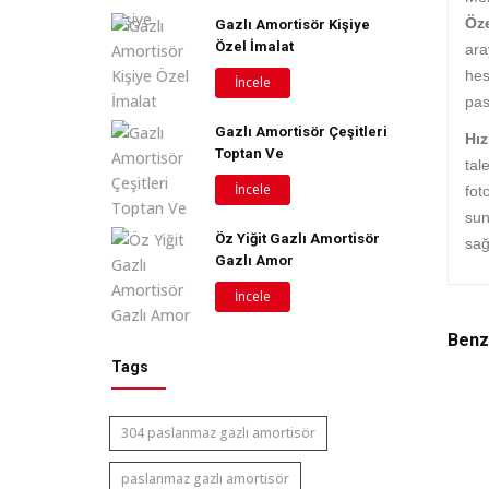
Öze
Gazlı Amortisör Kişiye
Özel İmalat
ara
hes
İncele
pas
Gazlı Amortisör Çeşitleri
Hız
Toptan Ve
tal
İncele
fot
sun
Öz Yiğit Gazlı Amortisör
sağ
Gazlı Amor
İncele
Benz
Tags
304 paslanmaz gazlı amortisör
paslanmaz gazlı amortisör