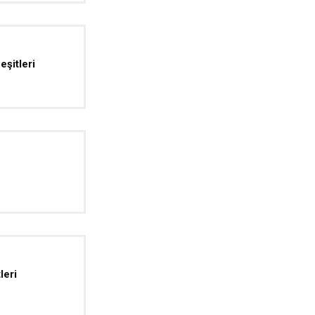
şitleri
leri