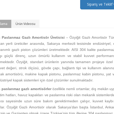
Sipariş ve Teklif 
klama
Ürün Videosu
4
Paslanmaz Gazlı Amortisör Üreticisi
– Özyiğit Gazlı Amortisör
Tü
an yerli üreticiler arasında, Sakarya merkezli tesisinde endüstriyel,
anımlı gazlı piston çözümleri üretmektedir. AISI 304 kalite paslanmaz
şı güçlü direnç, uzun ömürlü kullanım ve stabil kuvvet performans
lmektedir.
Özyiğit, standart ürünlerin yanında tamamen projeye özel
vet değeri, strok ölçüsü, gövde çapı, bağlantı tipi ve kullanım alanın
ak amortisörü, makine kapak pistonu, paslanmaz kabin pistonu, yat v
üstriyel kapak sistemleri için özel çözümler sunulmaktadır.
4
paslanmaz gazlı amortisörler
özellikle nemli ortamlar, dış mekân uyg
tim hatları, havuz kapakları ve paslanma riski olan mekanik sistemler
ısı sayesinde uzun süre bakım gerektirmeden çalışır, kuvvet ka
lar.
Özyiğit Gazlı Amortisör olarak Sakarya’dan başta İstanbul, Ankar
sin ve Gaziantep olmak üzere Türkiye’nin tüm illerine 304 paslanmaz ga