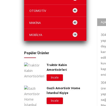
OTOMOTİV
46
Açı
MAKİNA
43
MOBİLYA
18
30
yap
day
kar
Popüler Ürünler
edi
kuv
Traktör Kabin
kap
Amortisörleri
end
İncele
30
Gazlı Amortisör Home
üre
İstanbul Kişiye
yap
sağ
İncele
Mer