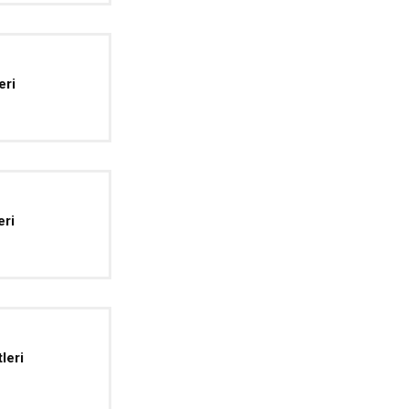
eri
eri
leri