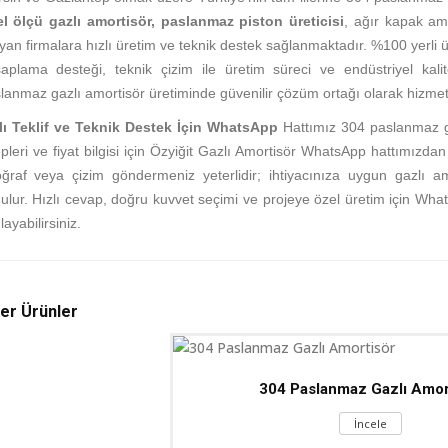
l ölçü gazlı amortisör, paslanmaz piston üreticisi
, ağır kapak am
yan firmalara hızlı üretim ve teknik destek sağlanmaktadır.
%100 yerli ü
aplama desteği, teknik çizim ile üretim süreci ve endüstriyel kalit
lanmaz gazlı amortisör üretiminde güvenilir çözüm ortağı olarak hizmet
lı Teklif ve Teknik Destek İçin WhatsApp
Hattımız
304 paslanmaz ga
epleri ve fiyat bilgisi için Özyiğit Gazlı Amortisör WhatsApp hattımızdan
oğraf veya çizim göndermeniz yeterlidir; ihtiyacınıza uygun gazlı
ulur. Hızlı cevap, doğru kuvvet seçimi ve projeye özel üretim için Wha
layabilirsiniz.
er Ürünler
304 Paslanmaz Gazlı Amor
İncele