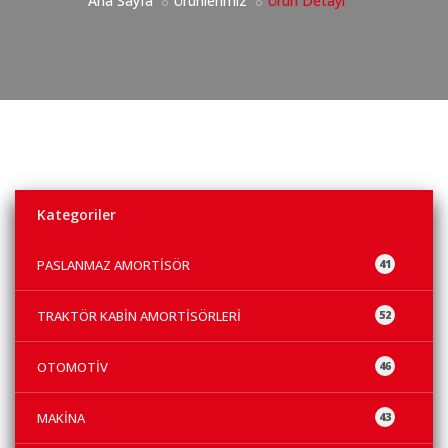
Ana Sayfa
Ürünlerimiz
Ürün Detayı
Kategoriler
PASLANMAZ AMORTİSÖR
41
TRAKTÖR KABİN AMORTİSÖRLERİ
52
OTOMOTİV
46
MAKİNA
43