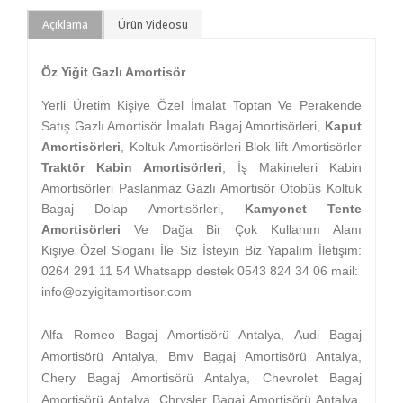
Açıklama
Ürün Videosu
Ö
z Yiğit Gazlı Amortis
ö
r
Yerli
Ü
retim Kişiye
Ö
zel İmalat Toptan Ve Perakende
Satış Gazlı Amortis
ö
r İmalatı Bagaj Amortis
ö
rleri,
Kaput
Amortis
ö
rleri
, Koltuk Amortis
ö
rleri Blok lift Amortis
ö
rler
Trakt
ö
r Kabin Amortis
ö
rleri
, İş Makineleri Kabin
Amortis
ör
leri Paslanmaz Gazlı Amortis
ö
r Otob
ü
s Koltuk
Bagaj Dolap Amortis
ö
rleri,
Kamyonet Tente
Amortis
ö
rleri
Ve Dağa Bir
Ç
ok Kullanım Alanı
Kişiye
Ö
zel Sloganı İle Siz İsteyin Biz Yapalım İletişim:
0264 291 11 54 Whatsapp destek 0543 824 34 06 mail:
info@ozyigitamortisor.com
Alfa Romeo Bagaj Amortisörü Antalya, Audi Bagaj
Amortisörü Antalya, Bmv Bagaj Amortisörü Antalya,
Chery Bagaj Amortisörü Antalya, Chevrolet Bagaj
Amortisörü Antalya, Chrysler Bagaj Amortisörü Antalya,